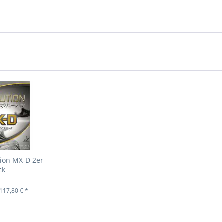
tion MX-D 2er
ck
117,80 € *