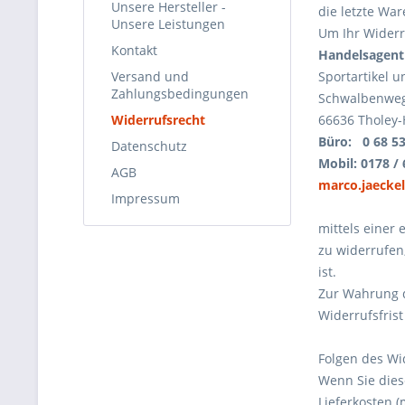
Unsere Hersteller -
die letzte Wa
Unsere Leistungen
Um Ihr Widerr
Kontakt
Handelsagent
Versand und
Sportartikel 
Zahlungsbedingungen
Schwalbenweg
Widerrufsrecht
66636 Tholey
Büro: 0 68 53
Datenschutz
Mobil: 0178 / 
AGB
marco.jaecke
Impressum
mittels einer 
zu widerrufen
ist.
Zur Wahrung d
Widerrufsfris
Folgen des Wi
Wenn Sie dies
Lieferkosten (