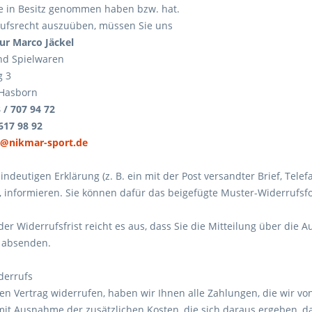
re in Besitz genommen haben bzw. hat.
ufsrecht auszuüben, müssen Sie uns
ur Marco Jäckel
und Spielwaren
 3
-Hasborn
 / 707 94 72
617 98 92
l@nikmar-sport.de
eindeutigen Erklärung (z. B. ein mit der Post versandter Brief, Tele
, informieren. Sie können dafür das beigefügte Muster-Widerrufs
er Widerrufsfrist reicht es aus, dass Sie die Mitteilung über die 
t absenden.
derrufs
en Vertrag widerrufen, haben wir Ihnen alle Zahlungen, die wir von
mit Ausnahme der zusätzlichen Kosten, die sich daraus ergeben, da