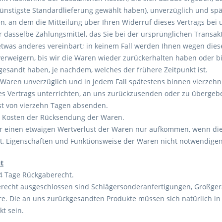
ünstigste Standardlieferung gewählt haben), unverzüglich und sp
n, an dem die Mitteilung über Ihren Widerruf dieses Vertrags bei 
 dasselbe Zahlungsmittel, das Sie bei der ursprünglichen Transakt
etwas anderes vereinbart; in keinem Fall werden Ihnen wegen dies
erweigern, bis wir die Waren wieder zurückerhalten haben oder bi
esandt haben, je nachdem, welches der frühere Zeitpunkt ist.
 Waren unverzüglich und in jedem Fall spätestens binnen vierzeh
es Vertrags unterrichten, an uns zurückzusenden oder zu übergeben
ist von vierzehn Tagen absenden.
e Kosten der Rücksendung der Waren.
r einen etwaigen Wertverlust der Waren nur aufkommen, wenn dies
t, Eigenschaften und Funktionsweise der Waren nicht notwendige
t
14 Tage Rückgaberecht.
echt ausgeschlossen sind Schlägersonderanfertigungen, Großgerät
e. Die an uns zurückgesandten Produkte müssen sich natürlich i
kt sein.