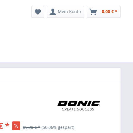
Mein Konto
0,00 € *
€ *
89,90 € *
(50,06% gespart)