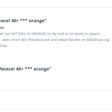
cel 40+ *** orange"
aht
:
ll von NITTAKU in ORANGE ist da und er ist Made in Japan!
, aber ohne den Plastiksound und etwas flacher im Ballabsprung.
ität.
Nexcel 40+ *** orange"