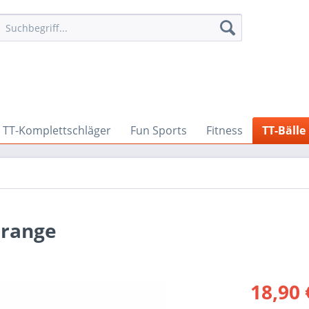
TT-Komplettschläger
Fun Sports
Fitness
TT-Bälle
orange
18,90 