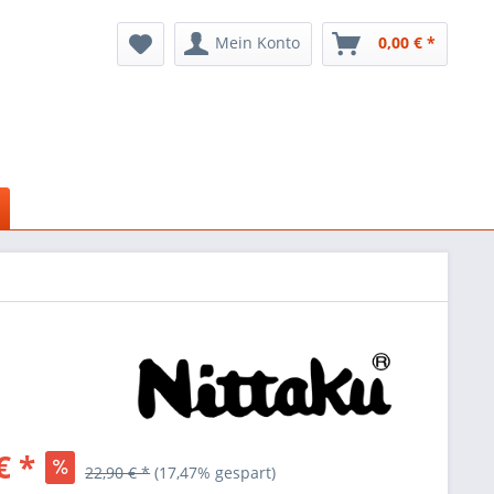
Mein Konto
0,00 € *
€ *
22,90 € *
(17,47% gespart)