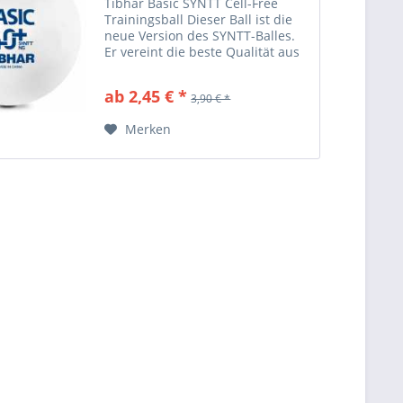
Tibhar Basic SYNTT Cell-Free
Trainingsball Dieser Ball ist die
neue Version des SYNTT-Balles.
Er vereint die beste Qualität aus
Rundheit, Härte und
Langlebigkeit in sich. Die NG-
ab 2,45 € *
3,90 € *
Bälle bieten einen hohen,
gleichmäßigen Ballabsprung
Merken
bei...