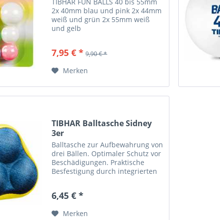
TIBHAR FUN BALLS 40 bis 55mm
2x 40mm blau und pink 2x 44mm
weiß und grün 2x 55mm weiß
und gelb
7,95 € *
9,90 € *
Merken
TIBHAR Balltasche Sidney
3er
Balltasche zur Aufbewahrung von
drei Bällen. Optimaler Schutz vor
Beschädigungen. Praktische
Besfestigung durch integrierten
Karabinerhaken. Moderne
Farbkombinationen. Material:
6,45 € *
100% Polyester Größe: 9,5 x 4,3 x
9,5 cm Farbe: marine/gelb
Merken