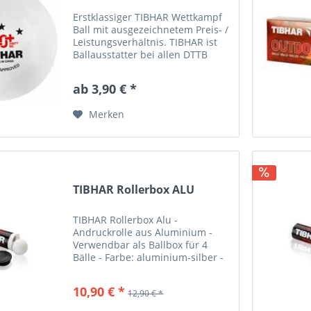
Erstklassiger TIBHAR Wettkampf
Ball mit ausgezeichnetem Preis- /
Leistungsverhältnis. TIBHAR ist
Ballausstatter bei allen DTTB
Basisveranstaltungen mit diesem
Ball. TIBHAR SYNTT NG*** 40+ -
ab 3,90 € *
in weiß und orange erhältlich .
ITTF zugelassen
Merken
TIBHAR Rollerbox ALU
TIBHAR Rollerbox Alu -
Andruckrolle aus Aluminium -
Verwendbar als Ballbox für 4
Bälle - Farbe: aluminium-silber -
Material: Aluminium - Keine Bälle
im Lieferumfang
10,90 € *
12,90 € *