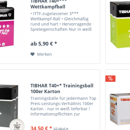
TIBHAR T40+***
Wettkampfball
• ITTF-zugelassener 3***
Wettkampf-Ball • Gleichmäßig
rund und hart • Hervorragende
Spieleigenschaften Nur in weiß
lieferbar als 6er Pack oder im
100er Karton !
ab 5,90 € *
Informationspflichten zur
Produktsicherheitsverordnung
Merken
Hersteller: Tibhar...
TIBHAR T40+* Trainingsball
100er Karton
Trainingsbälle für jedermann Top
Preis-Leistungs-Verhältnis 100er
Karton - nur in weiß lieferbar !
Informationspflichten zur
Produktsicherheitsverordnung
Hersteller: Tibhar Tibor
34,50 € *
37,90 € *
Harangozo GmbH Adresse: