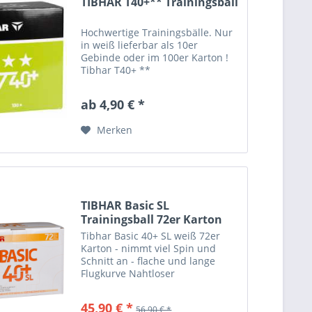
TIBHAR T40+** Trainingsball
Hochwertige Trainingsbälle. Nur
in weiß lieferbar als 10er
Gebinde oder im 100er Karton !
Tibhar T40+ **
Informationspflichten zur
Produktsicherheitsverordnung
ab 4,90 € *
Hersteller: Tibhar Tibor
Harangozo GmbH Adresse:
Merken
Fenner Str. 62a, 66127...
TIBHAR Basic SL
Trainingsball 72er Karton
Tibhar Basic 40+ SL weiß 72er
Karton - nimmt viel Spin und
Schnitt an - flache und lange
Flugkurve Nahtloser
Trainingsball. Zelluloidfrei. -
NICHT ITTF ZUGELASSEN - Idealer
45,90 € *
56,90 € *
Trainingsball für den