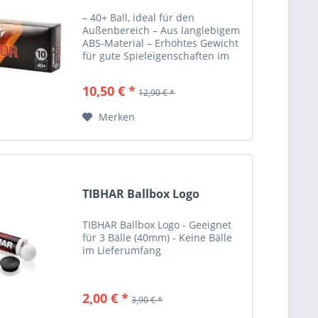
– 40+ Ball, ideal für den
Außenbereich – Aus langlebigem
ABS-Material – Erhöhtes Gewicht
für gute Spieleigenschaften im
Freien Nicht ITTF zugelassen
VERPACKUNGSINHALT 10
10,50 € *
12,90 € *
MATERIAL ABS DURCHMESSER 40
mm FARBEN weiß
Merken
TIBHAR Ballbox Logo
TIBHAR Ballbox Logo - Geeignet
für 3 Bälle (40mm) - Keine Bälle
im Lieferumfang
2,00 € *
3,90 € *