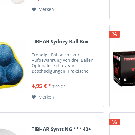
Fenner Straße 62a, 66127...
Merken
TIBHAR Sydney Ball Box
Trendige Balltasche zur
Aufbewahrung von drei Bällen.
Optimaler Schutz vor
Beschädigungen. Praktische
Besfestigung durch integrierten
Karabinerhaken. Moderne
4,95 € *
7,90 € *
Farbkombinationen. Material:
100% Polyester Größe: 9,5 x 4,3 x
Merken
9,5 cm Farben:...
TIBHAR Syntt NG *** 40+