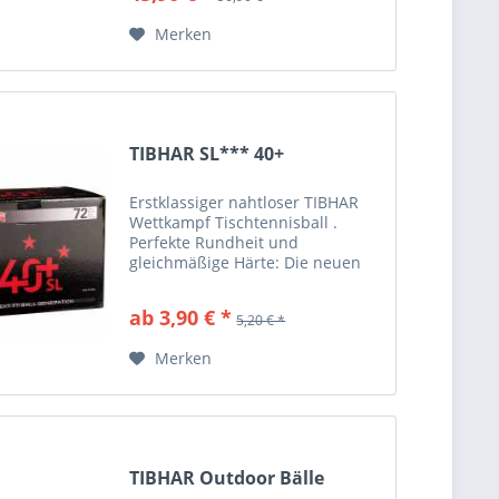
Vereinsbedarf !
Merken
TIBHAR SL*** 40+
Erstklassiger nahtloser TIBHAR
Wettkampf Tischtennisball .
Perfekte Rundheit und
gleichmäßige Härte: Die neuen
nahtlosen Tischtennis-Bälle
TIBHAR 40+*** SL (Seamless)
ab 3,90 € *
5,20 € *
bieten ein absolut gleichmäßiges
Spielgefühl. ITTF-zugelassen
Merken
TIBHAR Outdoor Bälle